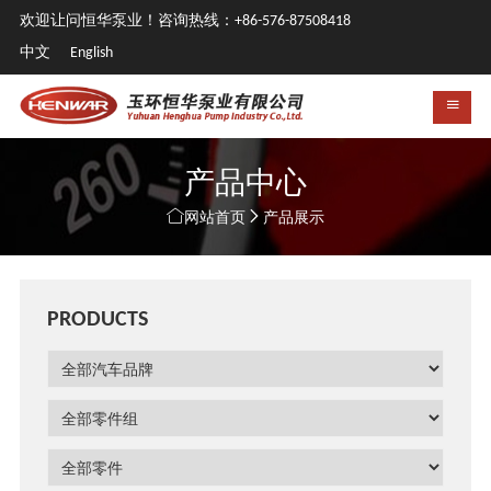
欢迎让问恒华泵业！咨询热线：+86-576-87508418
中文
English
产品中心


网站首页
产品展示
PRODUCTS