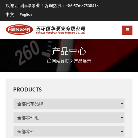
欢迎让问恒华泵业！咨询热线：+86-576-87508418
中文
English
产品中心


网站首页
产品展示
PRODUCTS